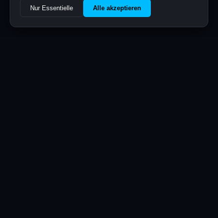
Nur Essentielle
Alle akzeptieren
ÜBER UNS
Management auf
Augenhöhe
Wir sind ein Team aus verschiedensten
Charakteren mit unterschiedlichen
Hintergründen, Kompetenzen, Ansichten und
Sichtweisen. Jede:r Einzelne ist unsere größte
Stärke. Mittlerweile ist CommunityFlow zum